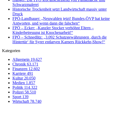
Schwarzmalerei
Historische Trockenheit setzt Landwirtschaft massiv unter
Druck
FPÖ-Landbauer: „Neuwahlen jetzt! Bundes-ÖVP hat keine
Antworten, und wenn dann die falschen“
FPÖ – Ecker: „Kanzler Stocker verhöhnt Eltern –
Kinderbetreuung ist Knochenarbeit!“
FPÖ – Schnedlitz: „3.092 Schutzgewährungen ‚durch die
Hintertür‘ für Syrer entlarven Karners Rückkehr-Show!“
Kategorien
Allgemein
19.627
Chronik
63.171
Finanzen
12.602
Karriere
491
Kultur
20.050
Medien
1.857
Politik
114.322
Polizei
58.510
Sport
139
Wirtschaft
78.740