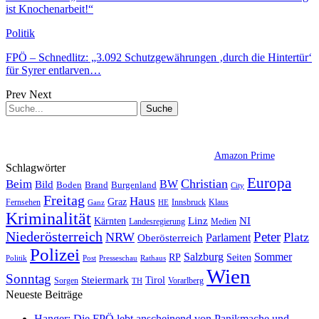
ist Knochenarbeit!“
Politik
FPÖ – Schnedlitz: „3.092 Schutzgewährungen ‚durch die Hintertür‘
für Syrer entlarven…
Prev
Next
Amazon Prime
Schlagwörter
Europa
Christian
Beim
BW
Bild
Boden
Brand
Burgenland
City
Freitag
Haus
Graz
Fernsehen
Innsbruck
Klaus
Ganz
HE
Kriminalität
NI
Kärnten
Linz
Landesregierung
Medien
Niederösterreich
Peter
NRW
Platz
Oberösterreich
Parlament
Polizei
Sommer
Salzburg
RP
Seiten
Politik
Presseschau
Post
Rathaus
Wien
Sonntag
Steiermark
Tirol
Vorarlberg
Sorgen
TH
Neueste Beiträge
Hanger: Die FPÖ lebt anscheinend von Panikmache und