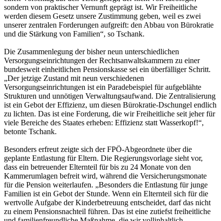
sondern von praktischer Vernunft geprägt ist. Wir Freiheitliche
werden diesem Gesetz unsere Zustimmung geben, weil es zwei
unserer zentralen Forderungen aufgreift: den Abbau von Bürokratie
und die Stärkung von Familien“, so Tschank.
Die Zusammenlegung der bisher neun unterschiedlichen
Versorgungseinrichtungen der Rechtsanwaltskammern zu einer
bundesweit einheitlichen Pensionskasse sei ein überfälliger Schritt.
„Der jetzige Zustand mit neun verschiedenen
Versorgungseinrichtungen ist ein Paradebeispiel für aufgeblähte
Strukturen und unnötigen Verwaltungsaufwand. Die Zentralisierung
ist ein Gebot der Effizienz, um diesen Bürokratie-Dschungel endlich
zu lichten. Das ist eine Forderung, die wir Freiheitliche seit jeher für
viele Bereiche des Staates erheben: Effizienz statt Wasserkopf!“,
betonte Tschank.
Besonders erfreut zeigte sich der FPÖ-Abgeordnete über die
geplante Entlastung für Eltern. Die Regierungsvorlage sieht vor,
dass ein betreuender Elternteil für bis zu 24 Monate von den
Kammerumlagen befreit wird, während die Versicherungsmonate
für die Pension weiterlaufen. „Besonders die Entlastung für junge
Familien ist ein Gebot der Stunde. Wenn ein Elternteil sich für die
wertvolle Aufgabe der Kinderbetreuung entscheidet, darf das nicht
zu einem Pensionsnachteil führen. Das ist eine zutiefst freiheitliche
und familienfreundliche Maßnahme, die wir vollinhaltlich