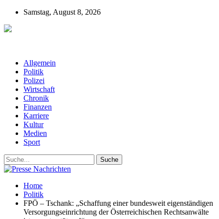
Samstag, August 8, 2026
Presse-Nachrichten - Nachrichten aus
Deutschland, Österreich und der ganzen Welt aus dem Bereich
Wirtschaft, Politik, Finanzen, Sport und Polizei - immer aktuell
Allgemein
Politik
Polizei
Wirtschaft
Chronik
Finanzen
Karriere
Kultur
Medien
Sport
Home
Politik
FPÖ – Tschank: „Schaffung einer bundesweit eigenständigen
Versorgungseinrichtung der Österreichischen Rechtsanwälte