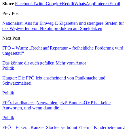
Share
Facebook
Twitter
Google+
ReddIt
WhatsApp
Pinterest
Email
Prev Post
Nationalrat: Aus für Einweg-E-Zigaretten und strengere Strafen für
das Wegwerfen von Nikotinprodukten auf Spielplätzen
Next Post
FPÖ – Wurm: „Recht auf Reparatur – freiheitliche Forderung wird
umgesetzt!“
Das könnte dir auch gefallen
Mehr vom Autor
Politik
Hanger: Die FPÖ lebt anscheinend von Panikmache und
Schwarzmalerei
Politik
FPÖ-Landbauer: „Neuwahlen jetzt! Bundes-ÖVP hat keine
Antworten, und wenn dann die…
Politik
FPÖ – Ecker: „Kanzler Stocker verhöhnt Eltern – Kinderbetreuung