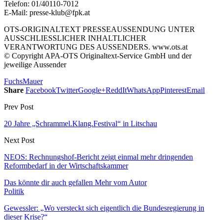
Telefon: 01/40110-7012
E-Mail: presse-klub@fpk.at
OTS-ORIGINALTEXT PRESSEAUSSENDUNG UNTER
AUSSCHLIESSLICHER INHALTLICHER
VERANTWORTUNG DES AUSSENDERS. www.ots.at
© Copyright APA-OTS Originaltext-Service GmbH und der
jeweilige Aussender
Fuchs
Mauer
Share
Facebook
Twitter
Google+
ReddIt
WhatsApp
Pinterest
Email
Prev Post
20 Jahre „Schrammel.Klang.Festival“ in Litschau
Next Post
NEOS: Rechnungshof-Bericht zeigt einmal mehr dringenden
Reformbedarf in der Wirtschaftskammer
Das könnte dir auch gefallen
Mehr vom Autor
Politik
Gewessler: „Wo versteckt sich eigentlich die Bundesregierung in
dieser Krise?“