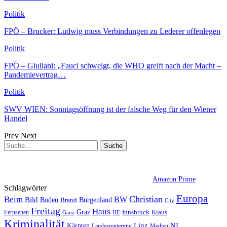
Politik
FPÖ – Brucker: Ludwig muss Verbindungen zu Lederer offenlegen
Politik
FPÖ – Giuliani: „Fauci schweigt, die WHO greift nach der Macht –
Pandemievertrag…
Politik
SWV WIEN: Sonntagsöffnung ist der falsche Weg für den Wiener
Handel
Prev
Next
Amazon Prime
Schlagwörter
Europa
Christian
Beim
BW
Bild
Boden
Brand
Burgenland
City
Freitag
Haus
Graz
Fernsehen
Innsbruck
Klaus
Ganz
HE
Kriminalität
NI
Kärnten
Linz
Landesregierung
Medien