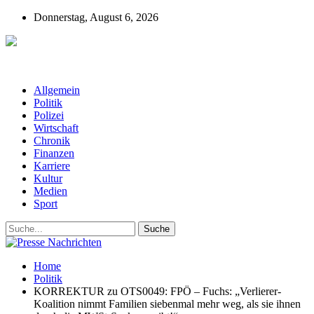
Donnerstag, August 6, 2026
Presse-Nachrichten - Nachrichten aus
Deutschland, Österreich und der ganzen Welt aus dem Bereich
Wirtschaft, Politik, Finanzen, Sport und Polizei - immer aktuell
Allgemein
Politik
Polizei
Wirtschaft
Chronik
Finanzen
Karriere
Kultur
Medien
Sport
Home
Politik
KORREKTUR zu OTS0049: FPÖ – Fuchs: „Verlierer-
Koalition nimmt Familien siebenmal mehr weg, als sie ihnen