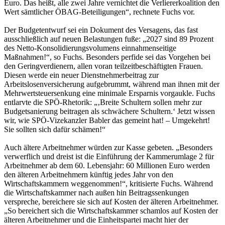
Euro. Das heißt, alle zwei Jahre vernichtet die Verliererkoalition den
Wert sämtlicher ÖBAG-Beteiligungen“, rechnete Fuchs vor.
Der Budgetentwurf sei ein Dokument des Versagens, das fast
ausschließlich auf neuen Belastungen fuße: „2027 sind 89 Prozent
des Netto-Konsolidierungsvolumens einnahmenseitige
Maßnahmen!“, so Fuchs. Besonders perfide sei das Vorgehen bei
den Geringverdienern, allen voran teilzeitbeschäftigten Frauen.
Diesen werde ein neuer Dienstnehmerbeitrag zur
Arbeitslosenversicherung aufgebrummt, während man ihnen mit der
Mehrwertsteuersenkung eine minimale Ersparnis vorgaukle. Fuchs
entlarvte die SPÖ-Rhetorik: „‚Breite Schultern sollen mehr zur
Budgetsanierung beitragen als schwächere Schultern.‘ Jetzt wissen
wir, wie SPÖ-Vizekanzler Babler das gemeint hat! – Umgekehrt!
Sie sollten sich dafür schämen!“
Auch ältere Arbeitnehmer würden zur Kasse gebeten. „Besonders
verwerflich und dreist ist die Einführung der Kammerumlage 2 für
Arbeitnehmer ab dem 60. Lebensjahr: 60 Millionen Euro werden
den älteren Arbeitnehmern künftig jedes Jahr von den
Wirtschaftskammern weggenommen!“, kritisierte Fuchs. Während
die Wirtschaftskammer nach außen hin Beitragssenkungen
verspreche, bereichere sie sich auf Kosten der älteren Arbeitnehmer.
„So bereichert sich die Wirtschaftskammer schamlos auf Kosten der
älteren Arbeitnehmer und die Einheitspartei macht hier der