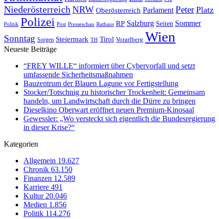
Niederösterreich
Peter
NRW
Platz
Oberösterreich
Parlament
Polizei
Sommer
Salzburg
RP
Seiten
Politik
Presseschau
Post
Rathaus
Wien
Sonntag
Steiermark
Tirol
Vorarlberg
Sorgen
TH
Neueste Beiträge
“FREY WILLE“ informiert über Cybervorfall und setzt
umfassende Sicherheitsmaßnahmen
Bauzentrum der Blauen Lagune vor Fertigstellung
Stocker/Totschnig zu historischer Trockenheit: Gemeinsam
handeln, um Landwirtschaft durch die Dürre zu bringen
Dieselkino Oberwart eröffnet neuen Premium-Kinosaal
Gewessler: „Wo versteckt sich eigentlich die Bundesregierung
in dieser Krise?“
Kategorien
Allgemein
19.627
Chronik
63.150
Finanzen
12.589
Karriere
491
Kultur
20.046
Medien
1.856
Politik
114.276