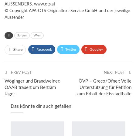
AUSSENDERS. www.ots.at
© Copyright APA-OTS Originaltext-Service GmbH und der jeweilige
Aussender
Sorgen
Wien
Facebook
Twitter
Google+
Share
ReddIt
WhatsApp
Pinterest
PREV POST
Email
NEXT POST
Wöginger und Brandweiner:
ÖVP – Greco/Ofner: Volle
ÖAAB trauert um Bertram
Unterstützung für Petition
Jäger
zum Erhalt der Eisstadthalle
Das könnte dir auch gefallen