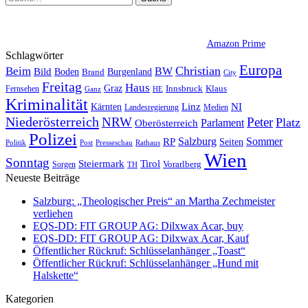
Amazon Prime
Schlagwörter
Europa
Christian
Beim
BW
Bild
Boden
Brand
Burgenland
City
Freitag
Haus
Graz
Fernsehen
Innsbruck
Klaus
Ganz
HE
Kriminalität
NI
Kärnten
Linz
Landesregierung
Medien
Niederösterreich
Peter
NRW
Platz
Oberösterreich
Parlament
Polizei
Sommer
Salzburg
RP
Seiten
Politik
Presseschau
Post
Rathaus
Wien
Sonntag
Steiermark
Tirol
Vorarlberg
Sorgen
TH
Neueste Beiträge
Salzburg: „Theologischer Preis“ an Martha Zechmeister
verliehen
EQS-DD: FIT GROUP AG: Dilxwax Acar, buy
EQS-DD: FIT GROUP AG: Dilxwax Acar, Kauf
Öffentlicher Rückruf: Schlüsselanhänger „Toast“
Öffentlicher Rückruf: Schlüsselanhänger „Hund mit
Halskette“
Kategorien