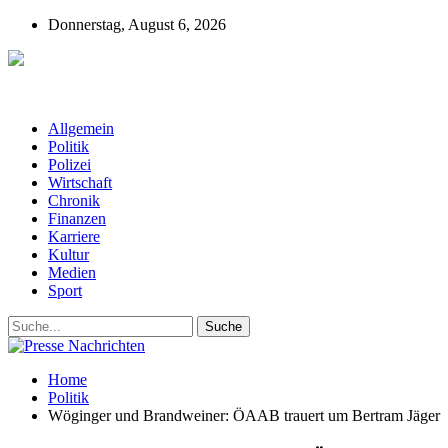
Donnerstag, August 6, 2026
Presse-Nachrichten - Nachrichten aus
Deutschland, Österreich und der ganzen Welt aus dem Bereich
Wirtschaft, Politik, Finanzen, Sport und Polizei - immer aktuell
Allgemein
Politik
Polizei
Wirtschaft
Chronik
Finanzen
Karriere
Kultur
Medien
Sport
Home
Politik
Wöginger und Brandweiner: ÖAAB trauert um Bertram Jäger