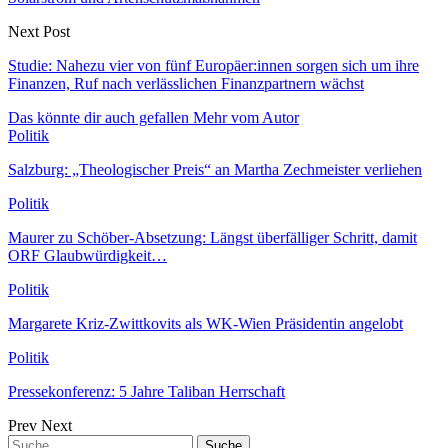
Next Post
Studie: Nahezu vier von fünf Europäer:innen sorgen sich um ihre
Finanzen, Ruf nach verlässlichen Finanzpartnern wächst
Das könnte dir auch gefallen
Mehr vom Autor
Politik
Salzburg: „Theologischer Preis“ an Martha Zechmeister verliehen
Politik
Maurer zu Schöber-Absetzung: Längst überfälliger Schritt, damit
ORF Glaubwürdigkeit…
Politik
Margarete Kriz-Zwittkovits als WK-Wien Präsidentin angelobt
Politik
Pressekonferenz: 5 Jahre Taliban Herrschaft
Prev
Next