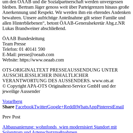
um den ÖAAB und die Sozialpartnerschaft werden unvergessen
bleiben. Bertram Jäger genoss weit über Parteigrenzen hinaus große
Anerkennung und Respekt. Wir werden ihm ein ehrendes Andenken
bewahren. Unsere aufrichtige Anteilnahme gilt seiner Familie und
allen Hinterbliebenen“, betont ÖAAB-Generalsekretär Abg.z.NR
Lukas Brandweiner abschließend.
ÖAAB Bundesleitung
Team Presse
Telefon: 01 40141 590
E-Mail: presse@oeaab.com
Website: https://www.oeaab.com
OTS-ORIGINALTEXT PRESSEAUSSENDUNG UNTER
AUSSCHLIESSLICHER INHALTLICHER
VERANTWORTUNG DES AUSSENDERS. www.ots.at
© Copyright APA-OTS Originaltext-Service GmbH und der
jeweilige Aussender
Vorarlberg
Share
Facebook
Twitter
Google+
ReddIt
WhatsApp
Pinterest
Email
Prev Post
Altbausanierung: wohnfonds_wien modernisiert Standort mit
Solarstrom und Artenschutzmaßnahmen