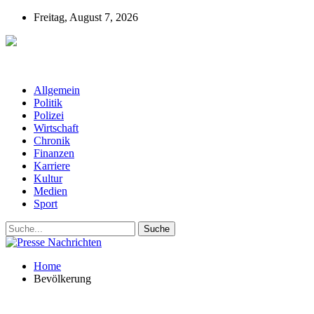
Freitag, August 7, 2026
Presse-Nachrichten - Nachrichten aus
Deutschland, Österreich und der ganzen Welt aus dem Bereich
Wirtschaft, Politik, Finanzen, Sport und Polizei - immer aktuell
Allgemein
Politik
Polizei
Wirtschaft
Chronik
Finanzen
Karriere
Kultur
Medien
Sport
Home
Bevölkerung