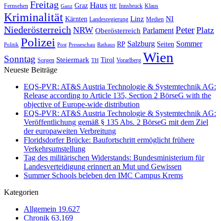
Freitag
Haus
Graz
Fernsehen
Innsbruck
Klaus
Ganz
HE
Kriminalität
NI
Kärnten
Linz
Landesregierung
Medien
Niederösterreich
Peter
NRW
Platz
Oberösterreich
Parlament
Polizei
Sommer
Salzburg
RP
Seiten
Politik
Presseschau
Post
Rathaus
Wien
Sonntag
Steiermark
Tirol
Vorarlberg
Sorgen
TH
Neueste Beiträge
EQS-PVR: AT&S Austria Technologie & Systemtechnik AG:
Release according to Article 135, Section 2 BörseG with the
objective of Europe-wide distribution
EQS-PVR: AT&S Austria Technologie & Systemtechnik AG:
Veröffentlichung gemäß § 135 Abs. 2 BörseG mit dem Ziel
der europaweiten Verbreitung
Floridsdorfer Brücke: Baufortschritt ermöglicht frühere
Verkehrsumstellung
Tag des militärischen Widerstands: Bundesministerium für
Landesverteidigung erinnert an Mut und Gewissen
Summer Schools beleben den IMC Campus Krems
Kategorien
Allgemein
19.627
Chronik
63.169