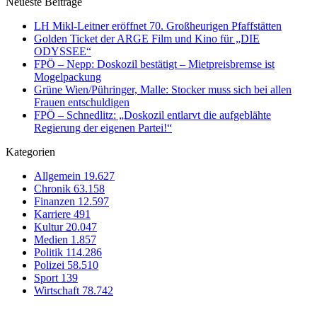
Neueste Beiträge
LH Mikl-Leitner eröffnet 70. Großheurigen Pfaffstätten
Golden Ticket der ARGE Film und Kino für „DIE
ODYSSEE“
FPÖ – Nepp: Doskozil bestätigt – Mietpreisbremse ist
Mogelpackung
Grüne Wien/Pühringer, Malle: Stocker muss sich bei allen
Frauen entschuldigen
FPÖ – Schnedlitz: „Doskozil entlarvt die aufgeblähte
Regierung der eigenen Partei!“
Kategorien
Allgemein
19.627
Chronik
63.158
Finanzen
12.597
Karriere
491
Kultur
20.047
Medien
1.857
Politik
114.286
Polizei
58.510
Sport
139
Wirtschaft
78.742