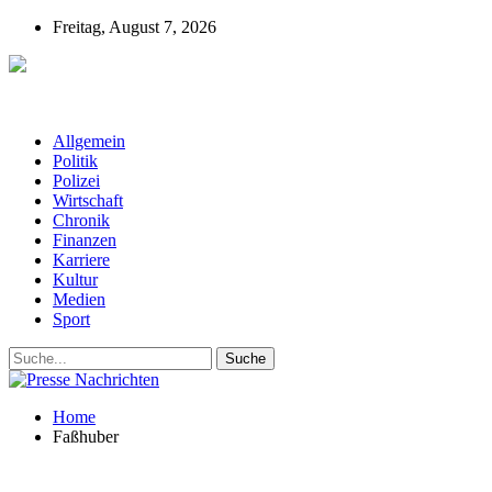
Freitag, August 7, 2026
Presse-Nachrichten - Nachrichten aus
Deutschland, Österreich und der ganzen Welt aus dem Bereich
Wirtschaft, Politik, Finanzen, Sport und Polizei - immer aktuell
Allgemein
Politik
Polizei
Wirtschaft
Chronik
Finanzen
Karriere
Kultur
Medien
Sport
Home
Faßhuber