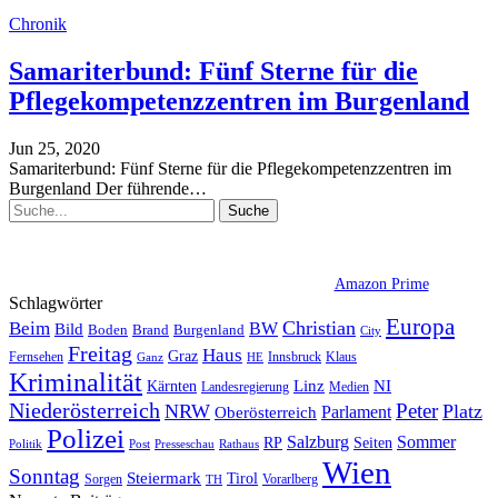
Chronik
Samariterbund: Fünf Sterne für die
Pflegekompetenzzentren im Burgenland
Jun 25, 2020
Samariterbund: Fünf Sterne für die Pflegekompetenzzentren im
Burgenland
Der führende
…
Amazon Prime
Schlagwörter
Europa
Christian
Beim
BW
Bild
Boden
Brand
Burgenland
City
Freitag
Haus
Graz
Fernsehen
Innsbruck
Klaus
Ganz
HE
Kriminalität
NI
Kärnten
Linz
Landesregierung
Medien
Niederösterreich
Peter
NRW
Platz
Oberösterreich
Parlament
Polizei
Sommer
Salzburg
RP
Seiten
Politik
Presseschau
Post
Rathaus
Wien
Sonntag
Steiermark
Tirol
Vorarlberg
Sorgen
TH