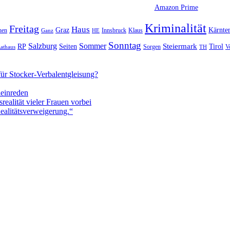
Amazon Prime
Kriminalität
Freitag
Haus
Graz
Kärnte
hen
Innsbruck
Klaus
Ganz
HE
Sonntag
Sommer
Salzburg
RP
Seiten
Steiermark
Tirol
V
Sorgen
TH
athaus
ür Stocker-Verbalentgleisung?
leinreden
ealität vieler Frauen vorbei
ealitätsverweigerung.“