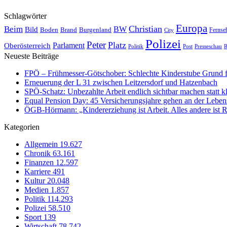
Schlagwörter
Europa
Christian
Beim
BW
Bild
Boden
Brand
Burgenland
Fernse
City
Polizei
Peter
Platz
Oberösterreich
Parlament
Politik
Presseschau
Post
R
Neueste Beiträge
FPÖ – Frühmesser-Götschober: Schlechte Kinderstube Grund f
Erneuerung der L 31 zwischen Leitzersdorf und Hatzenbach
SPÖ-Schatz: Unbezahlte Arbeit endlich sichtbar machen statt k
Equal Pension Day: 45 Versicherungsjahre gehen an der Lebensr
ÖGB-Hörmann: „Kindererziehung ist Arbeit. Alles andere ist R
Kategorien
Allgemein
19.627
Chronik
63.161
Finanzen
12.597
Karriere
491
Kultur
20.048
Medien
1.857
Politik
114.293
Polizei
58.510
Sport
139
Wirtschaft
78.742