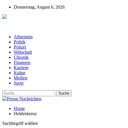
Donnerstag, August 6, 2026
Presse-Nachrichten - Nachrichten aus
Deutschland, Österreich und der ganzen Welt aus dem Bereich
Wirtschaft, Politik, Finanzen, Sport und Polizei - immer aktuell
Allgemein
Politik
Polizei
Wirtschaft
Chronik
Finanzen
Karriere
Kultur
Medien
Sport
Home
Heldenkreuz
Suchbegriff wählen