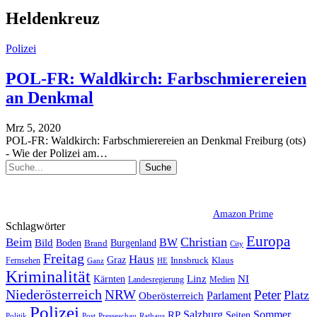
Heldenkreuz
Polizei
POL-FR: Waldkirch: Farbschmierereien
an Denkmal
Mrz 5, 2020
POL-FR: Waldkirch: Farbschmierereien an Denkmal
Freiburg (ots)
- Wie der Polizei am
…
Amazon Prime
Schlagwörter
Europa
Christian
Beim
BW
Bild
Boden
Brand
Burgenland
City
Freitag
Haus
Graz
Fernsehen
Innsbruck
Klaus
Ganz
HE
Kriminalität
NI
Kärnten
Linz
Landesregierung
Medien
Niederösterreich
Peter
NRW
Platz
Oberösterreich
Parlament
Polizei
Sommer
Salzburg
RP
Seiten
Politik
Presseschau
Post
Rathaus