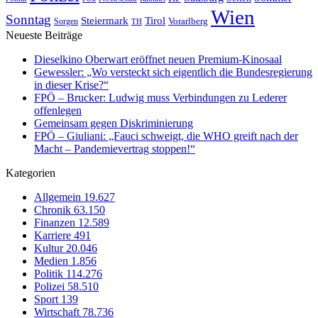
Wien
Sonntag
Steiermark
Tirol
Vorarlberg
Sorgen
TH
Neueste Beiträge
Dieselkino Oberwart eröffnet neuen Premium-Kinosaal
Gewessler: „Wo versteckt sich eigentlich die Bundesregierung
in dieser Krise?“
FPÖ – Brucker: Ludwig muss Verbindungen zu Lederer
offenlegen
Gemeinsam gegen Diskriminierung
FPÖ – Giuliani: „Fauci schweigt, die WHO greift nach der
Macht – Pandemievertrag stoppen!“
Kategorien
Allgemein
19.627
Chronik
63.150
Finanzen
12.589
Karriere
491
Kultur
20.046
Medien
1.856
Politik
114.276
Polizei
58.510
Sport
139
Wirtschaft
78.736