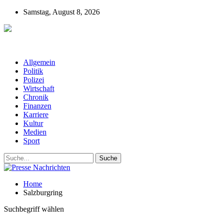
Samstag, August 8, 2026
Presse-Nachrichten - Nachrichten aus
Deutschland, Österreich und der ganzen Welt aus dem Bereich
Wirtschaft, Politik, Finanzen, Sport und Polizei - immer aktuell
Allgemein
Politik
Polizei
Wirtschaft
Chronik
Finanzen
Karriere
Kultur
Medien
Sport
Home
Salzburgring
Suchbegriff wählen