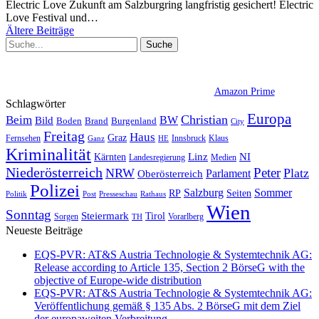
Electric Love Zukunft am Salzburgring langfristig gesichert!
Electric
Love Festival und
…
Ältere Beiträge
Amazon Prime
Schlagwörter
Europa
Christian
Beim
BW
Bild
Boden
Brand
Burgenland
City
Freitag
Haus
Graz
Fernsehen
Innsbruck
Klaus
Ganz
HE
Kriminalität
NI
Kärnten
Linz
Landesregierung
Medien
Niederösterreich
Peter
NRW
Platz
Oberösterreich
Parlament
Polizei
Sommer
Salzburg
RP
Seiten
Politik
Presseschau
Post
Rathaus
Wien
Sonntag
Steiermark
Tirol
Vorarlberg
Sorgen
TH
Neueste Beiträge
EQS-PVR: AT&S Austria Technologie & Systemtechnik AG:
Release according to Article 135, Section 2 BörseG with the
objective of Europe-wide distribution
EQS-PVR: AT&S Austria Technologie & Systemtechnik AG:
Veröffentlichung gemäß § 135 Abs. 2 BörseG mit dem Ziel
der europaweiten Verbreitung