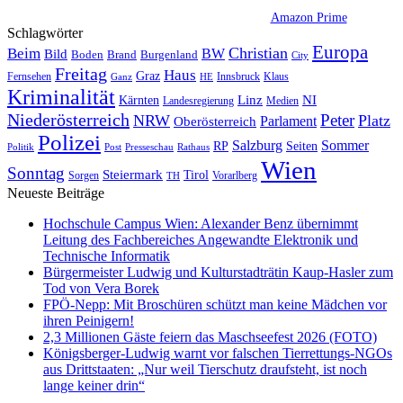
Amazon Prime
Schlagwörter
Europa
Christian
Beim
BW
Bild
Boden
Brand
Burgenland
City
Freitag
Haus
Graz
Fernsehen
Innsbruck
Klaus
Ganz
HE
Kriminalität
NI
Kärnten
Linz
Landesregierung
Medien
Niederösterreich
Peter
NRW
Platz
Oberösterreich
Parlament
Polizei
Sommer
Salzburg
RP
Seiten
Politik
Presseschau
Post
Rathaus
Wien
Sonntag
Steiermark
Tirol
Vorarlberg
Sorgen
TH
Neueste Beiträge
Hochschule Campus Wien: Alexander Benz übernimmt
Leitung des Fachbereiches Angewandte Elektronik und
Technische Informatik
Bürgermeister Ludwig und Kulturstadträtin Kaup-Hasler zum
Tod von Vera Borek
FPÖ-Nepp: Mit Broschüren schützt man keine Mädchen vor
ihren Peinigern!
2,3 Millionen Gäste feiern das Maschseefest 2026 (FOTO)
Königsberger-Ludwig warnt vor falschen Tierrettungs-NGOs
aus Drittstaaten: „Nur weil Tierschutz draufsteht, ist noch
lange keiner drin“