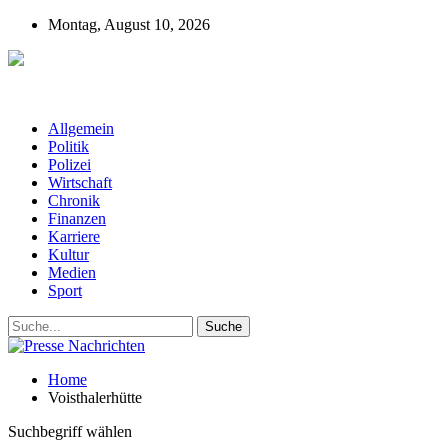
Montag, August 10, 2026
Presse-Nachrichten - Nachrichten aus
Deutschland, Österreich und der ganzen Welt aus dem Bereich
Wirtschaft, Politik, Finanzen, Sport und Polizei - immer aktuell
Allgemein
Politik
Polizei
Wirtschaft
Chronik
Finanzen
Karriere
Kultur
Medien
Sport
Home
Voisthalerhütte
Suchbegriff wählen