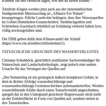
Können Sie uns vielleicht sagen, wer uns da helfen könnte.“
Ähnliche Klagen werden jetzt auch aus der steiermärkischen
Stadtgemeinde Mürzzuschlag an „Alliance For Nature“
herangetragen. Etliche Landwirte beklagen, dass ihre Wasserquellen
im Gebiet Hinterleiten-Grautschenhof, Steinbachgraben und
Schöneben-Auersbach erheblich an Schüttung verloren haben bzw.
völlig trockengefallen sind.
Die ÖBB geben dafür dem Klimawandel die Schuld
(https://www.ots.at/redirect/infrastruktur1).
TATSÄCHLICHE URSACHEN DES WASSERVERLUSTES
Christian Schuhböck, gerichtlich zertifizierte Sachverständiger für
Naturschutz und Landschaftsökologie, zeigt jedoch eine andere
Ursache für das Versiegen der Quellen auf:
„Der Semmering ist ein geologisch äußerst komplexes Gebiet, in
dem in dichter Abfolge wasserdurchlässige und
wasserundurchlässige Gesteinsschichten aufeinandertreffen. Werden
wasserführende Klüfte durch einen Tunnelvortrieb angeschnitten,
spiegelt das in den Untergrund gesickerte Regenwasser nicht mehr
an der Erdoberfläche in Form von Quellen auf, sondern strömt in
den Tunnelstollen.