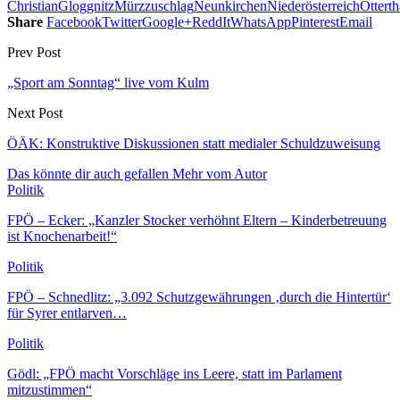
Christian
Gloggnitz
Mürzzuschlag
Neunkirchen
Niederösterreich
Otterth
Share
Facebook
Twitter
Google+
ReddIt
WhatsApp
Pinterest
Email
Prev Post
„Sport am Sonntag“ live vom Kulm
Next Post
ÖÄK: Konstruktive Diskussionen statt medialer Schuldzuweisung
Das könnte dir auch gefallen
Mehr vom Autor
Politik
FPÖ – Ecker: „Kanzler Stocker verhöhnt Eltern – Kinderbetreuung
ist Knochenarbeit!“
Politik
FPÖ – Schnedlitz: „3.092 Schutzgewährungen ‚durch die Hintertür‘
für Syrer entlarven…
Politik
Gödl: „FPÖ macht Vorschläge ins Leere, statt im Parlament
mitzustimmen“