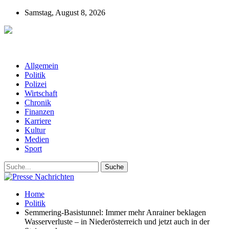
Samstag, August 8, 2026
Presse-Nachrichten - Nachrichten aus
Deutschland, Österreich und der ganzen Welt aus dem Bereich
Wirtschaft, Politik, Finanzen, Sport und Polizei - immer aktuell
Allgemein
Politik
Polizei
Wirtschaft
Chronik
Finanzen
Karriere
Kultur
Medien
Sport
Home
Politik
Semmering-Basistunnel: Immer mehr Anrainer beklagen
Wasserverluste – in Niederösterreich und jetzt auch in der