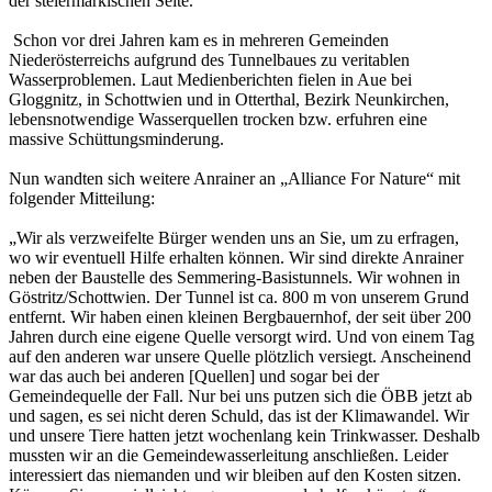
der steiermärkischen Seite.
Schon vor drei Jahren kam es in mehreren Gemeinden
Niederösterreichs aufgrund des Tunnelbaues zu veritablen
Wasserproblemen. Laut Medienberichten fielen in Aue bei
Gloggnitz, in Schottwien und in Otterthal, Bezirk Neunkirchen,
lebensnotwendige Wasserquellen trocken bzw. erfuhren eine
massive Schüttungsminderung.
Nun wandten sich weitere Anrainer an „Alliance For Nature“ mit
folgender Mitteilung:
„Wir als verzweifelte Bürger wenden uns an Sie, um zu erfragen,
wo wir eventuell Hilfe erhalten können. Wir sind direkte Anrainer
neben der Baustelle des Semmering-Basistunnels. Wir wohnen in
Göstritz/Schottwien. Der Tunnel ist ca. 800 m von unserem Grund
entfernt. Wir haben einen kleinen Bergbauernhof, der seit über 200
Jahren durch eine eigene Quelle versorgt wird. Und von einem Tag
auf den anderen war unsere Quelle plötzlich versiegt. Anscheinend
war das auch bei anderen [Quellen] und sogar bei der
Gemeindequelle der Fall. Nur bei uns putzen sich die ÖBB jetzt ab
und sagen, es sei nicht deren Schuld, das ist der Klimawandel. Wir
und unsere Tiere hatten jetzt wochenlang kein Trinkwasser. Deshalb
mussten wir an die Gemeindewasserleitung anschließen. Leider
interessiert das niemanden und wir bleiben auf den Kosten sitzen.