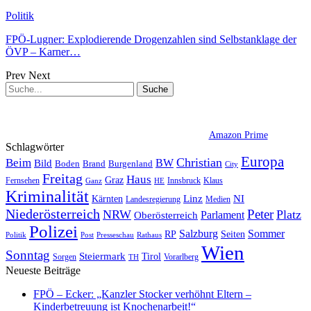
Politik
FPÖ-Lugner: Explodierende Drogenzahlen sind Selbstanklage der
ÖVP – Karner…
Prev
Next
Amazon Prime
Schlagwörter
Europa
Christian
Beim
BW
Bild
Boden
Brand
Burgenland
City
Freitag
Haus
Graz
Fernsehen
Innsbruck
Klaus
Ganz
HE
Kriminalität
NI
Kärnten
Linz
Landesregierung
Medien
Niederösterreich
Peter
NRW
Platz
Oberösterreich
Parlament
Polizei
Sommer
Salzburg
RP
Seiten
Politik
Presseschau
Post
Rathaus
Wien
Sonntag
Steiermark
Tirol
Vorarlberg
Sorgen
TH
Neueste Beiträge
FPÖ – Ecker: „Kanzler Stocker verhöhnt Eltern –
Kinderbetreuung ist Knochenarbeit!“