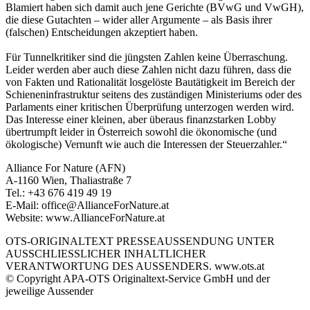
Blamiert haben sich damit auch jene Gerichte (BVwG und VwGH),
die diese Gutachten – wider aller Argumente – als Basis ihrer
(falschen) Entscheidungen akzeptiert haben.
Für Tunnelkritiker sind die jüngsten Zahlen keine Überraschung.
Leider werden aber auch diese Zahlen nicht dazu führen, dass die
von Fakten und Rationalität losgelöste Bautätigkeit im Bereich der
Schieneninfrastruktur seitens des zuständigen Ministeriums oder des
Parlaments einer kritischen Überprüfung unterzogen werden wird.
Das Interesse einer kleinen, aber überaus finanzstarken Lobby
übertrumpft leider in Österreich sowohl die ökonomische (und
ökologische) Vernunft wie auch die Interessen der Steuerzahler.“
Alliance For Nature (AFN)
A-1160 Wien, Thaliastraße 7
Tel.: +43 676 419 49 19
E-Mail: office@AllianceForNature.at
Website: www.AllianceForNature.at
OTS-ORIGINALTEXT PRESSEAUSSENDUNG UNTER
AUSSCHLIESSLICHER INHALTLICHER
VERANTWORTUNG DES AUSSENDERS. www.ots.at
© Copyright APA-OTS Originaltext-Service GmbH und der
jeweilige Aussender