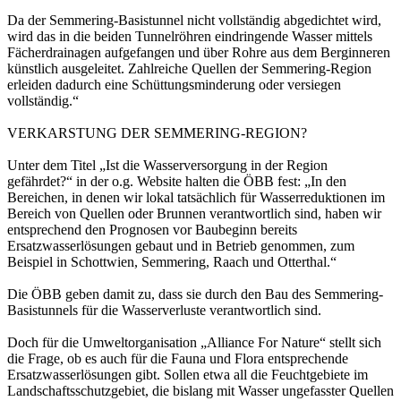
Da der Semmering-Basistunnel nicht vollständig abgedichtet wird,
wird das in die beiden Tunnelröhren eindringende Wasser mittels
Fächerdrainagen aufgefangen und über Rohre aus dem Berginneren
künstlich ausgeleitet. Zahlreiche Quellen der Semmering-Region
erleiden dadurch eine Schüttungsminderung oder versiegen
vollständig.“
VERKARSTUNG DER SEMMERING-REGION?
Unter dem Titel „Ist die Wasserversorgung in der Region
gefährdet?“ in der o.g. Website halten die ÖBB fest: „In den
Bereichen, in denen wir lokal tatsächlich für Wasserreduktionen im
Bereich von Quellen oder Brunnen verantwortlich sind, haben wir
entsprechend den Prognosen vor Baubeginn bereits
Ersatzwasserlösungen gebaut und in Betrieb genommen, zum
Beispiel in Schottwien, Semmering, Raach und Otterthal.“
Die ÖBB geben damit zu, dass sie durch den Bau des Semmering-
Basistunnels für die Wasserverluste verantwortlich sind.
Doch für die Umweltorganisation „Alliance For Nature“ stellt sich
die Frage, ob es auch für die Fauna und Flora entsprechende
Ersatzwasserlösungen gibt. Sollen etwa all die Feuchtgebiete im
Landschaftsschutzgebiet, die bislang mit Wasser ungefasster Quellen