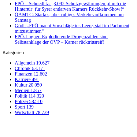
FPÖ – Schnedlitz: „3.092 Schutzgewährungen ‚durch die
Hintertür‘ für Syrer entlarven Karners Rückkehr-Show!“
ÖAMTC: Starkes, aber ruhiges Verkehrsaufkommen am
Samstag
Gödl: „FPÖ macht Vorschläge ins Leere, statt im Parlament
mitzustimmen“
FPÖ-Lugner: Explodierende Drogenzahlen sind
Selbstanklage der ÖVP – Karner rücktrittsreif!
Kategorien
Allgemein
19.627
Chronik
63.171
Finanzen
12.602
Karriere
491
Kultur
20.050
Medien
1.857
Politik
114.320
Polizei
58.510
Sport
139
Wirtschaft
78.739