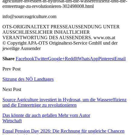
agriculture-investiert-in-hydrosat-um-die-wassereffizienz-und-die-
ernteertrage-zu-revolutionieren-302498008.html
info@sourceagriculture.com
OTS-ORIGINALTEXT PRESSEAUSSENDUNG UNTER
AUSSCHLIESSLICHER INHALTLICHER
VERANTWORTUNG DES AUSSENDERS. www.ots.at
© Copyright APA-OTS Originaltext-Service GmbH und der
jeweilige Aussender
Share
Facebook
Twitter
Google+
ReddIt
WhatsApp
Pinterest
Email
Prev Post
Sitzung des NÖ Landtages
Next Post
Source Agriculture investiert in Hydrosat, um die Wassereffizienz
und die Ernteerträge zu revolutionieren
Das könnte dir auch gefallen
Mehr vom Autor
Wirtschaft
Equal Pension Day 2026: Die Rechnung für ungleiche Chancen