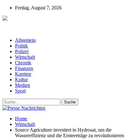
Freitag, August 7, 2026
Presse-Nachrichten - Nachrichten aus
Deutschland, Österreich und der ganzen Welt aus dem Bereich
Wirtschaft, Politik, Finanzen, Sport und Polizei - immer aktuell
Allgemein
Politik
Polizei
Wirtschaft
Chronik
Finanzen
Karriere
Kultur
Medien
Sport
Home
Wirtschaft
Source Agriculture investiert in Hydrosat, um die
Wassereffizienz und die Ernteerträge zu revolutionieren