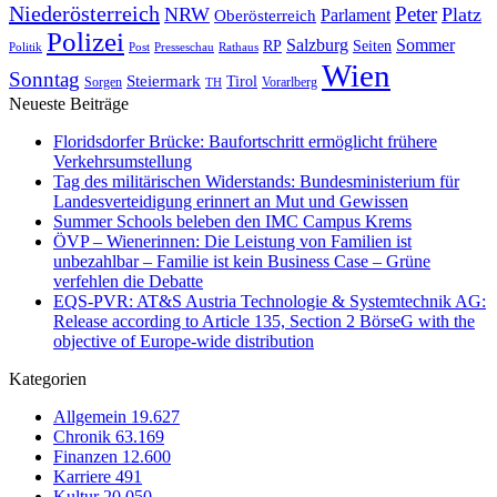
Niederösterreich
Peter
NRW
Platz
Oberösterreich
Parlament
Polizei
Sommer
Salzburg
RP
Seiten
Politik
Presseschau
Post
Rathaus
Wien
Sonntag
Steiermark
Tirol
Vorarlberg
Sorgen
TH
Neueste Beiträge
Floridsdorfer Brücke: Baufortschritt ermöglicht frühere
Verkehrsumstellung
Tag des militärischen Widerstands: Bundesministerium für
Landesverteidigung erinnert an Mut und Gewissen
Summer Schools beleben den IMC Campus Krems
ÖVP – Wienerinnen: Die Leistung von Familien ist
unbezahlbar – Familie ist kein Business Case – Grüne
verfehlen die Debatte
EQS-PVR: AT&S Austria Technologie & Systemtechnik AG:
Release according to Article 135, Section 2 BörseG with the
objective of Europe-wide distribution
Kategorien
Allgemein
19.627
Chronik
63.169
Finanzen
12.600
Karriere
491
Kultur
20.050