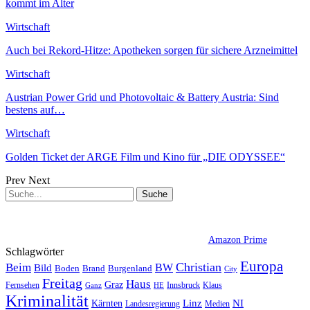
kommt im Alter
Wirtschaft
Auch bei Rekord-Hitze: Apotheken sorgen für sichere Arzneimittel
Wirtschaft
Austrian Power Grid und Photovoltaic & Battery Austria: Sind
bestens auf…
Wirtschaft
Golden Ticket der ARGE Film und Kino für „DIE ODYSSEE“
Prev
Next
Amazon Prime
Schlagwörter
Europa
Christian
Beim
BW
Bild
Boden
Brand
Burgenland
City
Freitag
Haus
Graz
Fernsehen
Innsbruck
Klaus
Ganz
HE
Kriminalität
NI
Kärnten
Linz
Landesregierung
Medien