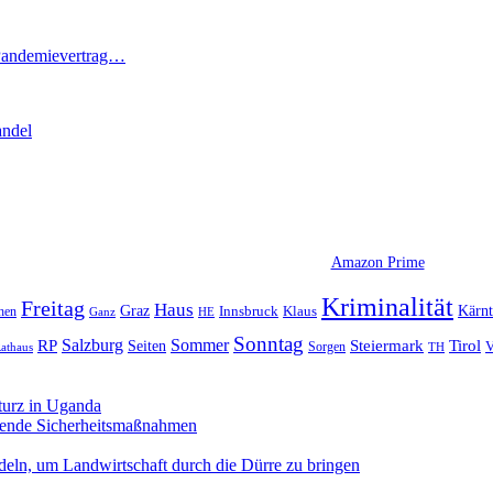
 Pandemievertrag…
andel
Amazon Prime
Kriminalität
Freitag
Haus
Graz
Kärn
hen
Innsbruck
Klaus
Ganz
HE
Sonntag
Sommer
Salzburg
RP
Seiten
Steiermark
Tirol
V
Sorgen
TH
athaus
turz in Uganda
sende Sicherheitsmaßnahmen
deln, um Landwirtschaft durch die Dürre zu bringen