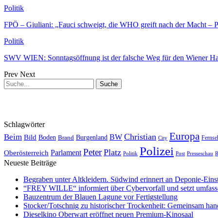
Politik
FPÖ – Giuliani: „Fauci schweigt, die WHO greift nach der Macht –
Politik
SWV WIEN: Sonntagsöffnung ist der falsche Weg für den Wiener H
Prev
Next
Schlagwörter
Europa
Christian
Beim
BW
Bild
Boden
Brand
Burgenland
Fernse
City
Polizei
Peter
Platz
Oberösterreich
Parlament
Politik
Presseschau
Post
R
Neueste Beiträge
Begraben unter Altkleidern. Südwind erinnert an Deponie-Eins
“FREY WILLE“ informiert über Cybervorfall und setzt umfas
Bauzentrum der Blauen Lagune vor Fertigstellung
Stocker/Totschnig zu historischer Trockenheit: Gemeinsam han
Dieselkino Oberwart eröffnet neuen Premium-Kinosaal