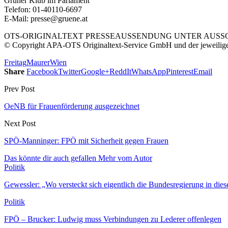
Grüner Klub im Parlament
Telefon: 01-40110-6697
E-Mail: presse@gruene.at
OTS-ORIGINALTEXT PRESSEAUSSENDUNG UNTER AUSSCH
© Copyright APA-OTS Originaltext-Service GmbH und der jeweilig
Freitag
Maurer
Wien
Share
Facebook
Twitter
Google+
ReddIt
WhatsApp
Pinterest
Email
Prev Post
OeNB für Frauenförderung ausgezeichnet
Next Post
SPÖ-Manninger: FPÖ mit Sicherheit gegen Frauen
Das könnte dir auch gefallen
Mehr vom Autor
Politik
Gewessler: „Wo versteckt sich eigentlich die Bundesregierung in dies
Politik
FPÖ – Brucker: Ludwig muss Verbindungen zu Lederer offenlegen