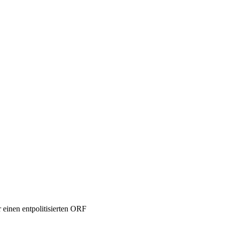
nd, Österreich und der ganzen Welt aus dem Bereich Wirtschaft, Politik
einen entpolitisierten ORF