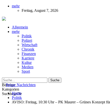
mehr
Freitag, August 7, 2026
Presse-Nachrichten - Nachrichten aus Deutschla
Allgemein
mehr
Politik
Polizei
Wirtschaft
Chronik
Finanzen
Karriere
Kultur
Medien
Sport
Beiträge
Kategorien
Home
Suchbegriffe
Politik
AVISO: Freitag, 10:30 Uhr – PK Maurer – Grünes Konzept für 