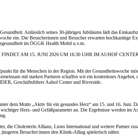
r Gesundheit. Anlässlich seines 30-jährigen Jubiläums lädt das Einkau
he ein. Die Besucherinnen und Besucher erwarten hochkarätige Exper
rzgesundheit im ÖGGK Health Mobil u.v.m.
NDET AM 15. JUNI 2026 UM 16:30 UHR IM AUHOF CENTE
reffpunkt für die Menschen in der Region. Mit der Gesundheitswoche möc
. Gemeinsam mit starken Partnern schaffen wir ein kostenloses Angebot,
, Geschäftsführer Auhof Center und Riverside.
ter dem Motto „Aktiv für ein gesundes Herz“ am 15. und 16. Juni. 
s wichtiger Herz- und Gefäßparameter an. Die Ergebnisse werden im An
ung.
, die Cholesterin Allianz, Lions International und weitere Partner zu
üngeren Besucher:innen den Klinik-Alltag spielerisch näher.