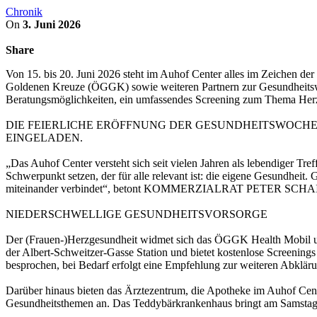
Chronik
On
3. Juni 2026
Share
Von 15. bis 20. Juni 2026 steht im Auhof Center alles im Zeichen de
Goldenen Kreuze (ÖGGK) sowie weiteren Partnern zur Gesundheitswoc
Beratungsmöglichkeiten, ein umfassendes Screening zum Thema He
DIE FEIERLICHE ERÖFFNUNG DER GESUNDHEITSWOCHE FI
EINGELADEN.
„Das Auhof Center versteht sich seit vielen Jahren als lebendiger T
Schwerpunkt setzen, der für alle relevant ist: die eigene Gesundheit
miteinander verbindet“, betont KOMMERZIALRAT PETER SCHAIDER
NIEDERSCHWELLIGE GESUNDHEITSVORSORGE
Der (Frauen-)Herzgesundheit widmet sich das ÖGGK Health Mobil un
der Albert-Schweitzer-Gasse Station und bietet kostenlose Screening
besprochen, bei Bedarf erfolgt eine Empfehlung zur weiteren Abklär
Darüber hinaus bieten das Ärztezentrum, die Apotheke im Auhof Center
Gesundheitsthemen an. Das Teddybärkrankenhaus bringt am Samstag j