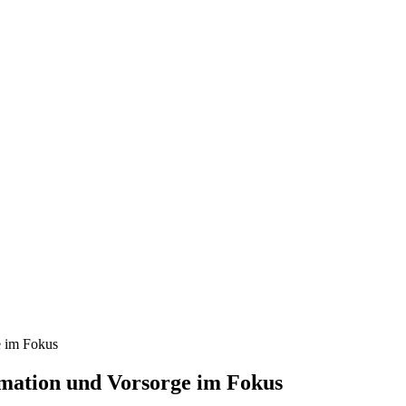
nd, Österreich und der ganzen Welt aus dem Bereich Wirtschaft, Politik
e im Fokus
mation und Vorsorge im Fokus