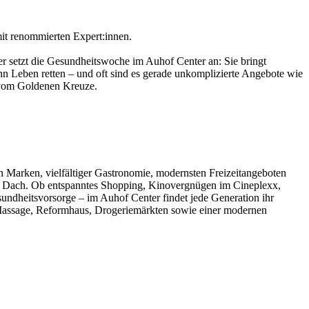
t renommierten Expert:innen.
 setzt die Gesundheitswoche im Auhof Center an: Sie bringt
nn Leben retten – und oft sind es gerade unkomplizierte Angebote wie
 vom Goldenen Kreuze.
n Marken, vielfältiger Gastronomie, modernsten Freizeitangeboten
em Dach. Ob entspanntes Shopping, Kinovergnügen im Cineplexx,
undheitsvorsorge – im Auhof Center findet jede Generation ihr
, Massage, Reformhaus, Drogeriemärkten sowie einer modernen