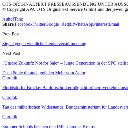
OTS-ORIGINALTEXT PRESSEAUSSENDUNG UNTER AUSSCH
© Copyright APA-OTS Originaltext-Service GmbH und der jeweilig
Auhof
Tanz
Share
Facebook
Twitter
Google+
ReddIt
WhatsApp
Pinterest
Email
Prev Post
Signal gegen weibliche Genitalverstümmelung
Next Post
„Unsere Zukunft: Not for Sale“ – Junge Generation in der SPÖ stellt
Das könnte dir auch gefallen
Mehr vom Autor
Chronik
Floridsdorfer Brücke: Baufortschritt ermöglicht frühere Verkehrsumst
Chronik
Tag des militärischen Widerstands: Bundesministerium für Landesver
Chronik
Summer Schools beleben den IMC Campus Krems