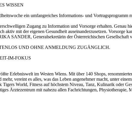
ES WISSEN
heitswoche ein umfangreiches Informations- und Vortragsprogramm mi
rschwelligen Zugang zu Information und Vorsorge erhalten. Genau hier
ich aktiv mit der eigenen Gesundheit auseinanderzusetzen. Vorsorge ka
. ERIKA SANDER, Generalsekretärin der Österreichischen Gesellschaft
TENLOS UND OHNE ANMELDUNG ZUGÄNGLICH.
IT-IM-FOKUS
 größte Erlebniswelt im Westen Wiens. Mit über 140 Shops, renommierte
 mehr, vereint es alles, was das Leben angenehmer macht, unter ein
 Tigers World, Fitness auf höchstem Niveau, Tanz, Kulinarik oder Ges
ätiges Ärztezentrum mit nahezu allen Fachrichtungen, Physiotherapie