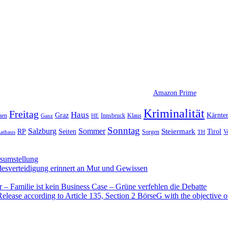
Amazon Prime
Kriminalität
Freitag
Haus
Graz
Kärnte
hen
Innsbruck
Klaus
Ganz
HE
Sonntag
Sommer
Salzburg
RP
Seiten
Steiermark
Tirol
V
Sorgen
TH
athaus
rsumstellung
desverteidigung erinnert an Mut und Gewissen
– Familie ist kein Business Case – Grüne verfehlen die Debatte
se according to Article 135, Section 2 BörseG with the objective of