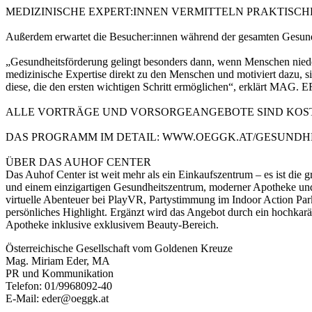
MEDIZINISCHE EXPERT:INNEN VERMITTELN PRAKTISCH
Außerdem erwartet die Besucher:innen während der gesamten Gesund
„Gesundheitsförderung gelingt besonders dann, wenn Menschen niede
medizinische Expertise direkt zu den Menschen und motiviert dazu, s
diese, die den ersten wichtigen Schritt ermöglichen“, erklärt MAG
ALLE VORTRÄGE UND VORSORGEANGEBOTE SIND KOS
DAS PROGRAMM IM DETAIL: WWW.OEGGK.AT/GESUNDHE
ÜBER DAS AUHOF CENTER
Das Auhof Center ist weit mehr als ein Einkaufszentrum – es ist die
und einem einzigartigen Gesundheitszentrum, moderner Apotheke und
virtuelle Abenteuer bei PlayVR, Partystimmung im Indoor Action Park
persönliches Highlight. Ergänzt wird das Angebot durch ein hochkar
Apotheke inklusive exklusivem Beauty-Bereich.
Österreichische Gesellschaft vom Goldenen Kreuze
Mag. Miriam Eder, MA
PR und Kommunikation
Telefon: 01/9968092-40
E-Mail: eder@oeggk.at