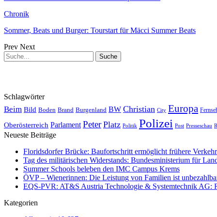
Chronik
Sommer, Beats und Burger: Tourstart für Mäcci Summer Beats
Prev
Next
Schlagwörter
Europa
Christian
Beim
BW
Bild
Boden
Brand
Burgenland
Fernse
City
Polizei
Peter
Platz
Oberösterreich
Parlament
Politik
Presseschau
Post
R
Neueste Beiträge
Floridsdorfer Brücke: Baufortschritt ermöglicht frühere Verkeh
Tag des militärischen Widerstands: Bundesministerium für Lan
Summer Schools beleben den IMC Campus Krems
ÖVP – Wienerinnen: Die Leistung von Familien ist unbezahlbar 
EQS-PVR: AT&S Austria Technologie & Systemtechnik AG: Relea
Kategorien