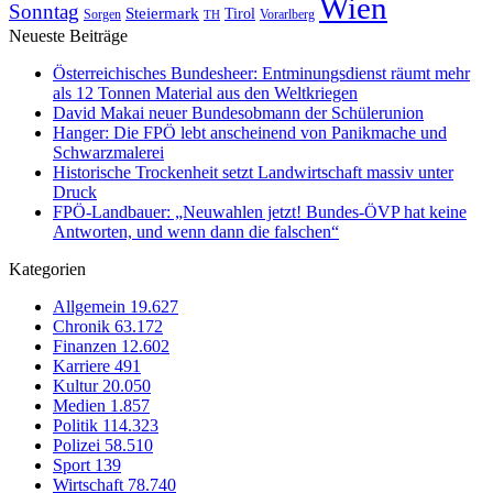
Wien
Sonntag
Steiermark
Tirol
Vorarlberg
Sorgen
TH
Neueste Beiträge
Österreichisches Bundesheer: Entminungsdienst räumt mehr
als 12 Tonnen Material aus den Weltkriegen
David Makai neuer Bundesobmann der Schülerunion
Hanger: Die FPÖ lebt anscheinend von Panikmache und
Schwarzmalerei
Historische Trockenheit setzt Landwirtschaft massiv unter
Druck
FPÖ-Landbauer: „Neuwahlen jetzt! Bundes-ÖVP hat keine
Antworten, und wenn dann die falschen“
Kategorien
Allgemein
19.627
Chronik
63.172
Finanzen
12.602
Karriere
491
Kultur
20.050
Medien
1.857
Politik
114.323
Polizei
58.510
Sport
139
Wirtschaft
78.740