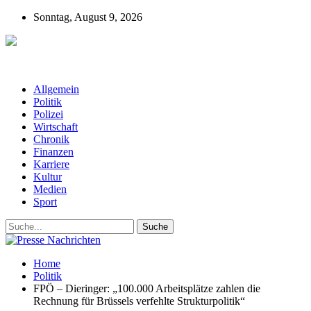
Sonntag, August 9, 2026
Presse-Nachrichten - Nachrichten aus
Deutschland, Österreich und der ganzen Welt aus dem Bereich
Wirtschaft, Politik, Finanzen, Sport und Polizei - immer aktuell
Allgemein
Politik
Polizei
Wirtschaft
Chronik
Finanzen
Karriere
Kultur
Medien
Sport
Home
Politik
FPÖ – Dieringer: „100.000 Arbeitsplätze zahlen die
Rechnung für Brüssels verfehlte Strukturpolitik“