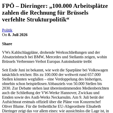
FPÖ – Dieringer: „100.000 Arbeitsplätze
zahlen die Rechnung für Brüssels
verfehlte Strukturpolitik“
Politik
On
8. Juli 2026
Share
VWs Kahlschlagpläne, drohende Werksschließungen und der
Absatzeinbruch bei BMW, Mercedes und Stellantis zeigen, wohin
Brüssels Verbrenner-Verbot Europas Autoindustrie treibt
Seit Ende Juni ist bekannt, wie weit die Sparpläne bei Volkswagen
tatsächlich reichen: Bis zu 100.000 der weltweit rund 657.000
Stellen könnten wegfallen – eine Verdoppelung des bisherigen,
ohnehin schon beispiellosen Abbauziels von 50.000 Stellen bis
2030. Zur Debatte stehen laut übereinstimmenden Medienberichten
auch die Schließung der VW-Werke Hannover, Zwickau und
Emden sowie des Audi-Werks Neckarsulm. Am 9. Juli berät der
Aufsichtsrat erstmals offiziell über die Pläne von Konzernchef
Oliver Blume. Für die freiheitliche EU-Abgeordnete Elisabeth
Dieringer zeigt das vor allem eines: wie aussichtslos die Lage ist, in