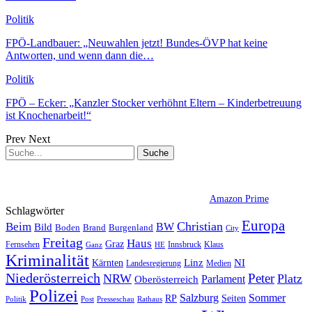
Politik
FPÖ-Landbauer: „Neuwahlen jetzt! Bundes-ÖVP hat keine
Antworten, und wenn dann die…
Politik
FPÖ – Ecker: „Kanzler Stocker verhöhnt Eltern – Kinderbetreuung
ist Knochenarbeit!“
Prev
Next
Amazon Prime
Schlagwörter
Europa
Christian
Beim
BW
Bild
Boden
Brand
Burgenland
City
Freitag
Haus
Graz
Fernsehen
Innsbruck
Klaus
Ganz
HE
Kriminalität
NI
Kärnten
Linz
Landesregierung
Medien
Niederösterreich
Peter
NRW
Platz
Oberösterreich
Parlament
Polizei
Sommer
Salzburg
RP
Seiten
Politik
Presseschau
Post
Rathaus