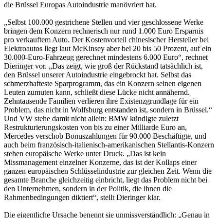
die Brüssel Europas Autoindustrie manövriert hat.
„Selbst 100.000 gestrichene Stellen und vier geschlossene Werke
bringen dem Konzern rechnerisch nur rund 1.000 Euro Ersparnis
pro verkauftem Auto. Der Kostenvorteil chinesischer Hersteller bei
Elektroautos liegt laut McKinsey aber bei 20 bis 50 Prozent, auf ein
30.000-Euro-Fahrzeug gerechnet mindestens 6.000 Euro“, rechnet
Dieringer vor. „Das zeigt, wie groß der Rückstand tatsächlich ist,
den Brüssel unserer Autoindustrie eingebrockt hat. Selbst das
schmerzhafteste Sparprogramm, das ein Konzern seinen eigenen
Leuten zumuten kann, schließt diese Lücke nicht annähernd.
Zehntausende Familien verlieren ihre Existenzgrundlage für ein
Problem, das nicht in Wolfsburg entstanden ist, sondern in Brüssel.“
Und VW stehe damit nicht allein: BMW kündigte zuletzt
Restrukturierungskosten von bis zu einer Milliarde Euro an,
Mercedes verschob Bonuszahlungen für 90.000 Beschäftigte, und
auch beim französisch-italienisch-amerikanischen Stellantis-Konzern
stehen europäische Werke unter Druck. „Das ist kein
Missmanagement einzelner Konzerne, das ist der Kollaps einer
ganzen europäischen Schlüsselindustrie zur gleichen Zeit. Wenn die
gesamte Branche gleichzeitig einbricht, liegt das Problem nicht bei
den Unternehmen, sondern in der Politik, die ihnen die
Rahmenbedingungen diktiert“, stellt Dieringer klar.
Die eigentliche Ursache benennt sie unmissverständlich: „Genau in