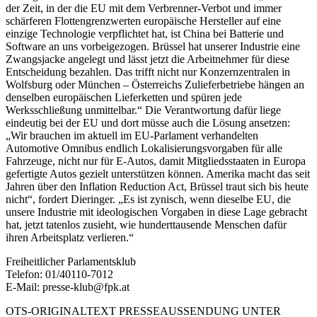
der Zeit, in der die EU mit dem Verbrenner-Verbot und immer
schärferen Flottengrenzwerten europäische Hersteller auf eine
einzige Technologie verpflichtet hat, ist China bei Batterie und
Software an uns vorbeigezogen. Brüssel hat unserer Industrie eine
Zwangsjacke angelegt und lässt jetzt die Arbeitnehmer für diese
Entscheidung bezahlen. Das trifft nicht nur Konzernzentralen in
Wolfsburg oder München – Österreichs Zulieferbetriebe hängen an
denselben europäischen Lieferketten und spüren jede
Werksschließung unmittelbar.“ Die Verantwortung dafür liege
eindeutig bei der EU und dort müsse auch die Lösung ansetzen:
„Wir brauchen im aktuell im EU-Parlament verhandelten
Automotive Omnibus endlich Lokalisierungsvorgaben für alle
Fahrzeuge, nicht nur für E-Autos, damit Mitgliedsstaaten in Europa
gefertigte Autos gezielt unterstützen können. Amerika macht das seit
Jahren über den Inflation Reduction Act, Brüssel traut sich bis heute
nicht“, fordert Dieringer. „Es ist zynisch, wenn dieselbe EU, die
unsere Industrie mit ideologischen Vorgaben in diese Lage gebracht
hat, jetzt tatenlos zusieht, wie hunderttausende Menschen dafür
ihren Arbeitsplatz verlieren.“
Freiheitlicher Parlamentsklub
Telefon: 01/40110-7012
E-Mail: presse-klub@fpk.at
OTS-ORIGINALTEXT PRESSEAUSSENDUNG UNTER