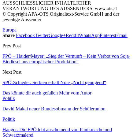
AUSSCHLIESSLICHER INHALTLICHER
VERANTWORTUNG DES AUSSENDERS. www.ots.at
© Copyright APA-OTS Originaltext-Service GmbH und der
jeweilige Aussender
Europa
Share
Facebook
Twitter
Google+
ReddIt
WhatsApp
Pinterest
Email
Prev Post
FPÖ – Haider/Mayer: „Sieg der Vernunft – Kein Verbot von Soja-
Biodiesel aus europäischer Produktion“
Next Post
SPÖ-Schieder: Serbien erhält Note „Nicht genügend“
Das könnte dir auch gefallen
Mehr vom Autor
Politik
David Makai neuer Bundesobmann der Schülerunion
Politik
Hanger: Die FPÖ lebt anscheinend von Panikmache und
Schwarzmalerei