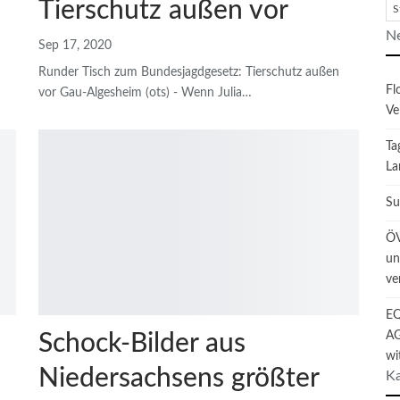
Tierschutz außen vor
S
Ne
Sep 17, 2020
Runder Tisch zum Bundesjagdgesetz: Tierschutz außen
Fl
vor
Gau-Algesheim (ots) - Wenn Julia
…
Ve
Ta
La
Su
ÖV
un
ve
EQ
AG
Schock-Bilder aus
wi
Niedersachsens größter
Ka