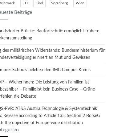
teiermark
TH
Tirol
Vorarlberg
Wien
ueste Beiträge
oridsdorfer Brücke: Baufortschritt ermöglicht frühere
rkehrsumstellung
g des militärischen Widerstands: Bundesministerium für
ndesverteidigung erinnert an Mut und Gewissen
mmer Schools beleben den IMC Campus Krems
P – Wienerinnen: Die Leistung von Familien ist
bezahlbar – Familie ist kein Business Case – Grüne
rfehlen die Debatte
S-PVR: AT&S Austria Technologie & Systemtechnik
: Release according to Article 135, Section 2 BörseG
th the objective of Europe-wide distribution
tegorien