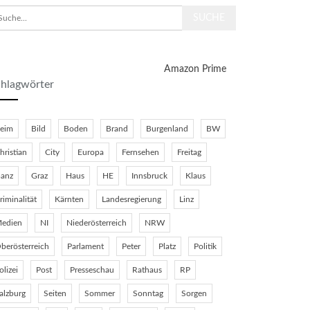
Amazon Prime
hlagwörter
eim
Bild
Boden
Brand
Burgenland
BW
hristian
City
Europa
Fernsehen
Freitag
anz
Graz
Haus
HE
Innsbruck
Klaus
riminalität
Kärnten
Landesregierung
Linz
edien
NI
Niederösterreich
NRW
berösterreich
Parlament
Peter
Platz
Politik
olizei
Post
Presseschau
Rathaus
RP
alzburg
Seiten
Sommer
Sonntag
Sorgen