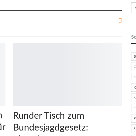
Sc
B
C
G
K
M
O
m
Runder Tisch zum
P
ür
Bundesjagdgesetz:
S