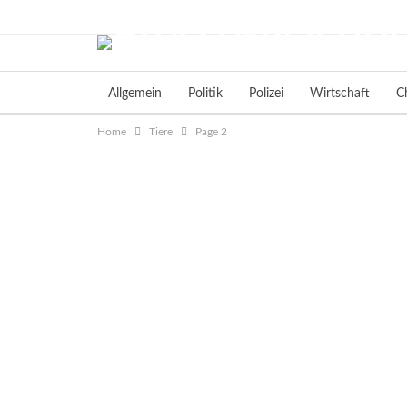
Freitag, August 7, 2026
Allgemein
Politik
Polizei
Wirtschaft
C
Home
Tiere
Page 2